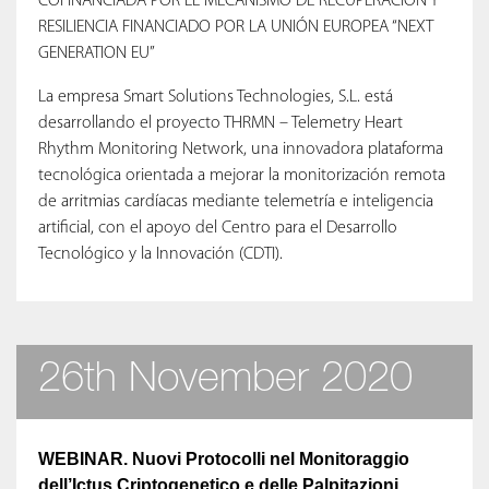
COFINANCIADA POR EL MECANISMO DE RECUPERACIÓN Y
RESILIENCIA FINANCIADO POR LA UNIÓN EUROPEA “NEXT
GENERATION EU”
La empresa Smart Solutions Technologies, S.L. está
desarrollando el proyecto THRMN – Telemetry Heart
Rhythm Monitoring Network, una innovadora plataforma
tecnológica orientada a mejorar la monitorización remota
de arritmias cardíacas mediante telemetría e inteligencia
artificial, con el apoyo del Centro para el Desarrollo
Tecnológico y la Innovación (CDTI).
26th November 2020
WEBINAR. Nuovi Protocolli nel Monitoraggio
dell’Ictus Criptogenetico e delle Palpitazioni